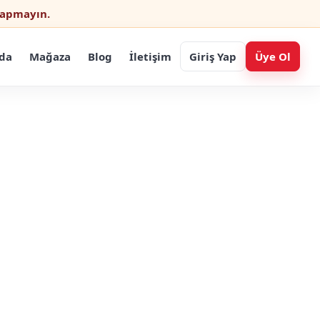
 yapmayın.
da
Mağaza
Blog
İletişim
Giriş Yap
Üye Ol