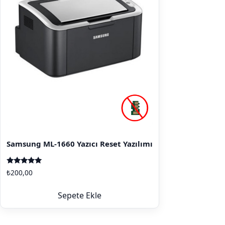
Samsung ML-1660 Yazıcı Reset Yazılımı
5 üzerinden
₺
200,00
5.00
oy aldı
Sepete Ekle