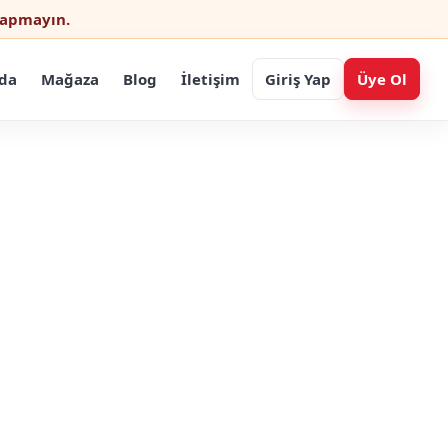
 yapmayın.
da
Mağaza
Blog
İletişim
Giriş Yap
Üye Ol