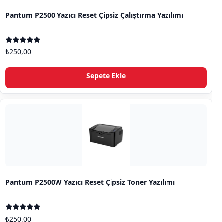
Pantum P2500 Yazıcı Reset Çipsiz Çalıştırma Yazılımı
5 üzerinden
₺
250,00
5.00
oy aldı
Sepete Ekle
Pantum P2500W Yazıcı Reset Çipsiz Toner Yazılımı
5 üzerinden
₺
250,00