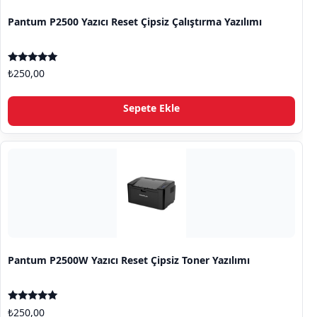
Pantum P2500 Yazıcı Reset Çipsiz Çalıştırma Yazılımı
5 üzerinden
₺
250,00
5.00
oy aldı
Sepete Ekle
Pantum P2500W Yazıcı Reset Çipsiz Toner Yazılımı
5 üzerinden
₺
250,00