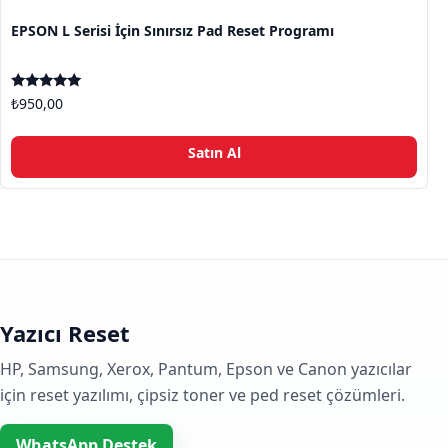
EPSON L Serisi İçin Sınırsız Pad Reset Programı
5 üzerinden
₺
950,00
5.00
oy aldı
Bu ü
Satın Al
Yazıcı Reset
HP, Samsung, Xerox, Pantum, Epson ve Canon yazıcılar
için reset yazılımı, çipsiz toner ve ped reset çözümleri.
WhatsApp Destek