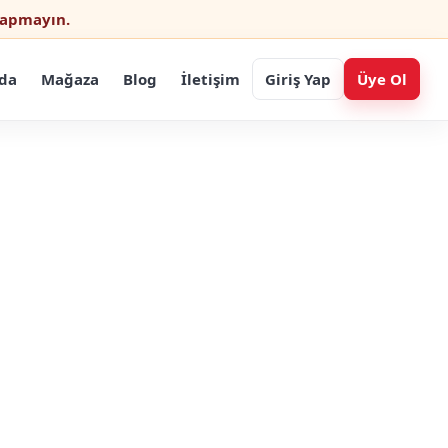
 yapmayın.
da
Mağaza
Blog
İletişim
Giriş Yap
Üye Ol