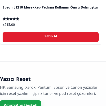
Epson L1210 Mürekkep Pedinin Kullanım Ömrü Dolmuştur
5 üzerinden
₺
215,00
5.00
oy aldı
Satın Al
Yazıcı Reset
HP, Samsung, Xerox, Pantum, Epson ve Canon yazıcılar
için reset yazılımı, çipsiz toner ve ped reset çözümleri.
WhatsApp Destek