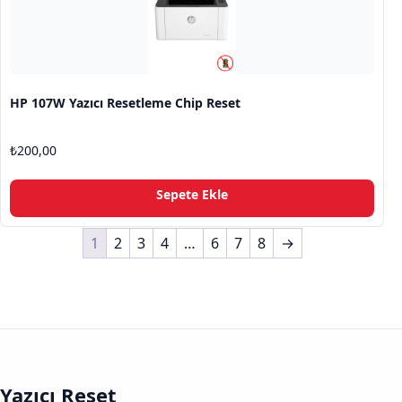
HP 107W Yazıcı Resetleme Chip Reset
₺
200,00
Sepete Ekle
1
2
3
4
…
6
7
8
→
Yazıcı Reset