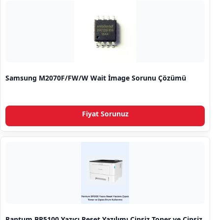
Samsung M2070F/FW/W Wait İmage Sorunu Çözümü
Fiyat Sorunuz
Pantum BP5100 Yazıcı Reset Yazılımı Çipsiz Toner ve Çipsiz