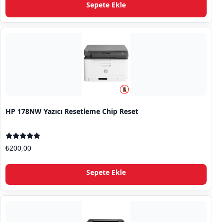
Sepete Ekle
HP 178NW Yazıcı Resetleme Chip Reset
5 üzerinden
₺
200,00
5.00
oy aldı
Sepete Ekle