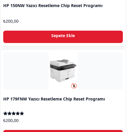
HP 150NW Yazıcı Resetleme Chip Reset Programı
₺
200,00
Sepete Ekle
HP 179FNW Yazıcı Resetleme Chip Reset Programı
5 üzerinden
₺
200,00
5.00
oy aldı