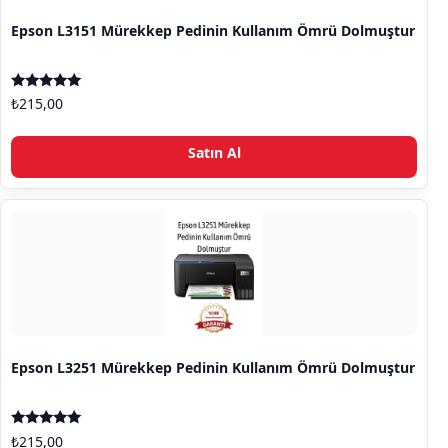
Epson L3151 Mürekkep Pedinin Kullanım Ömrü Dolmuştur
5 üzerinden
₺
215,00
5.00
oy aldı
Satın Al
Epson L3251 Mürekkep Pedinin Kullanım Ömrü Dolmuştur
5 üzerinden
₺
215,00