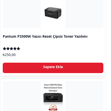
Pantum P2500W Yazıcı Reset Çipsiz Toner Yazılımı
5 üzerinden
₺
250,00
5.00
oy aldı
Sepete Ekle