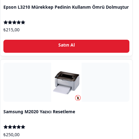
Epson L3210 Mürekkep Pedinin Kullanım Ömrü Dolmuştur
5 üzerinden
₺
215,00
5.00
oy aldı
Satın Al
Samsung M2020 Yazıcı Resetleme
5 üzerinden
₺
250,00
4.80