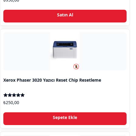
5.00
oy aldı
Bu ü
Satın Al
Xerox Phaser 3020 Yazıcı Reset Chip Resetleme
5 üzerinden
₺
250,00
5.00
oy aldı
Sepete Ekle