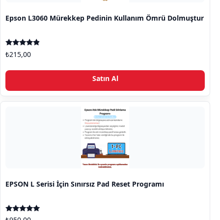
Epson L3060 Mürekkep Pedinin Kullanım Ömrü Dolmuştur
5 üzerinden
₺
215,00
4.67
oy aldı
Satın Al
EPSON L Serisi İçin Sınırsız Pad Reset Programı
5 üzerinden
₺
950,00