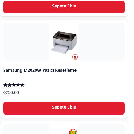
Sepete Ekle
Samsung M2020W Yazıcı Resetleme
5 üzerinden
₺
250,00
5.00
oy aldı
Sepete Ekle