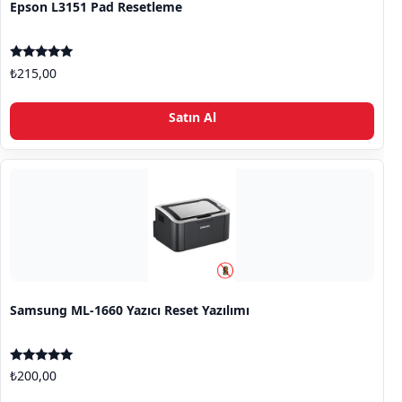
Epson L3151 Pad Resetleme
5 üzerinden
₺
215,00
5.00
oy aldı
Satın Al
Samsung ML-1660 Yazıcı Reset Yazılımı
5 üzerinden
₺
200,00
5.00
oy aldı