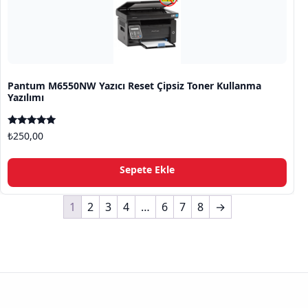
Pantum M6550NW Yazıcı Reset Çipsiz Toner Kullanma
Yazılımı
5 üzerinden
₺
250,00
5.00
oy aldı
Sepete Ekle
1
2
3
4
…
6
7
8
→