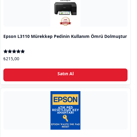
Epson L3110 Mürekkep Pedinin Kullanım Ömrü Dolmuştur
5 üzerinden
₺
215,00
5.00
oy aldı
Satın Al