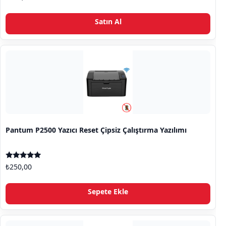
5.00
oy aldı
Satın Al
Pantum P2500 Yazıcı Reset Çipsiz Çalıştırma Yazılımı
5 üzerinden
₺
250,00
5.00
oy aldı
Sepete Ekle