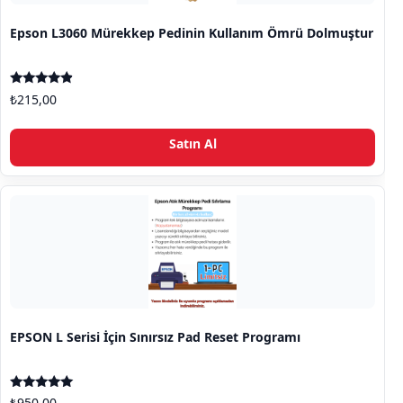
Epson L3060 Mürekkep Pedinin Kullanım Ömrü Dolmuştur
5 üzerinden
₺
215,00
4.67
oy aldı
Satın Al
EPSON L Serisi İçin Sınırsız Pad Reset Programı
5 üzerinden
₺
950,00