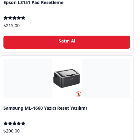
Epson L3151 Pad Resetleme
5 üzerinden
₺
215,00
5.00
oy aldı
Satın Al
Samsung ML-1660 Yazıcı Reset Yazılımı
5 üzerinden
₺
200,00
5.00
oy aldı