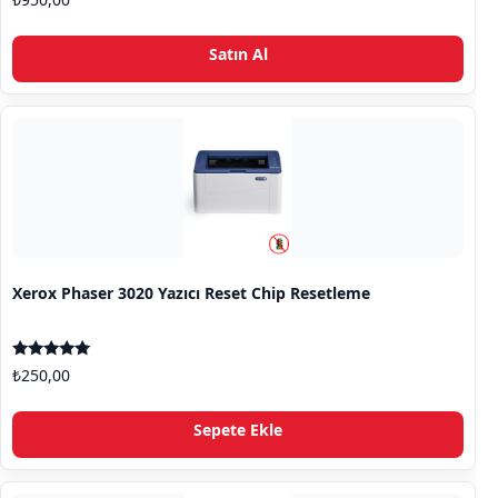
5.00
oy aldı
Bu ü
Satın Al
Xerox Phaser 3020 Yazıcı Reset Chip Resetleme
5 üzerinden
₺
250,00
5.00
oy aldı
Sepete Ekle