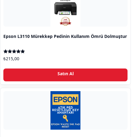
Epson L3110 Mürekkep Pedinin Kullanım Ömrü Dolmuştur
5 üzerinden
₺
215,00
5.00
oy aldı
Satın Al