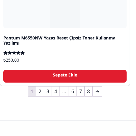
Pantum M6550NW Yazıcı Reset Çipsiz Toner Kullanma
Yazılımı
5 üzerinden
₺
250,00
5.00
oy aldı
Sepete Ekle
1
2
3
4
…
6
7
8
→