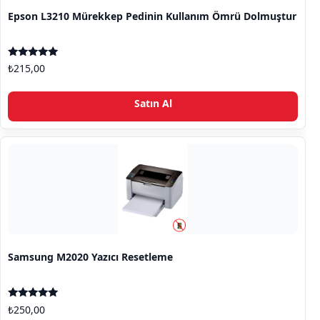
Epson L3210 Mürekkep Pedinin Kullanım Ömrü Dolmuştur
5 üzerinden
₺
215,00
5.00
oy aldı
Satın Al
Samsung M2020 Yazıcı Resetleme
5 üzerinden
₺
250,00
4.80