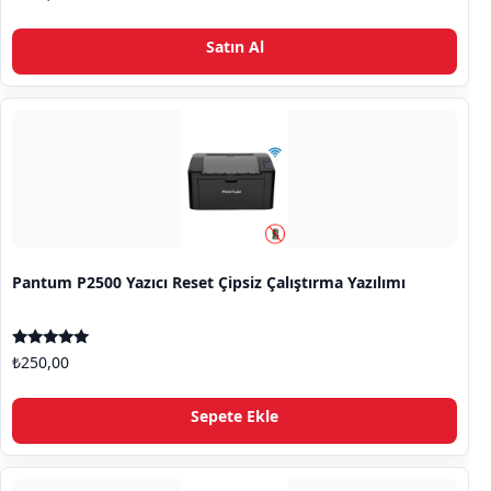
5.00
oy aldı
Satın Al
Pantum P2500 Yazıcı Reset Çipsiz Çalıştırma Yazılımı
5 üzerinden
₺
250,00
5.00
oy aldı
Sepete Ekle