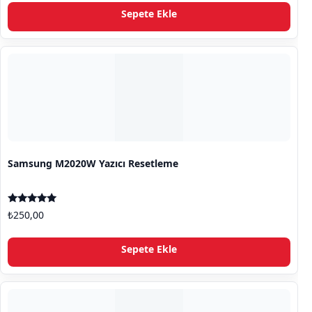
Sepete Ekle
Samsung M2020W Yazıcı Resetleme
5 üzerinden
₺
250,00
5.00
oy aldı
Sepete Ekle