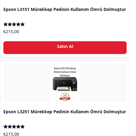
Epson L3151 Mürekkep Pedinin Kullanım Ömrü Dolmuştur
5 üzerinden
₺
215,00
5.00
oy aldı
Satın Al
Epson L3251 Mürekkep Pedinin Kullanım Ömrü Dolmuştur
5 üzerinden
₺
215,00