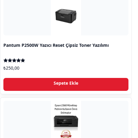
Pantum P2500W Yazıcı Reset Çipsiz Toner Yazılımı
5 üzerinden
₺
250,00
5.00
oy aldı
Sepete Ekle